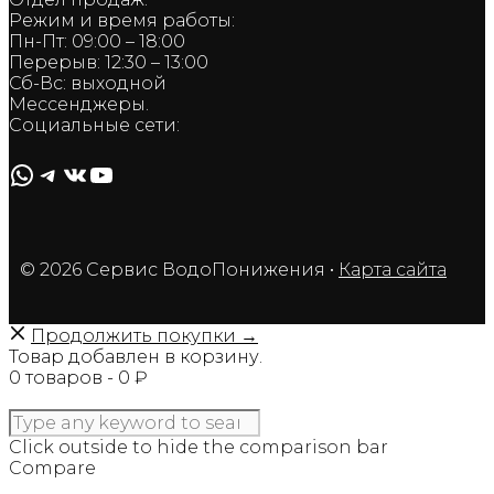
Режим и время работы:
Пн-Пт: 09:00 – 18:00
Перерыв: 12:30 – 13:00
Сб-Вс: выходной
Мессенджеры.
Социальные сети:
WhatsApp
Telegram
ВКонтакте
YouTube
© 2026 Сервис ВодоПонижения
•
Карта сайта
Продолжить покупки →
Товар добавлен в корзину.
0 товаров -
0
₽
ОФОРМИТЬ ЗАКАЗ
Click outside to hide the comparison bar
Compare