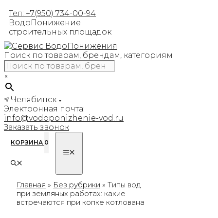
Перейти
Тел: +7(950) 734-00-94
к
ВодоПонижение
содержимому
строительных площадок
Поиск по товарам, брендам, категориям
×
Челябинск
Электронная почта:
info@vodoponizhenie-vod.ru
Заказать звонок
КОРЗИНА
0
МЕНЮ
Главная
»
Без рубрики
»
Типы вод
при земляных работах: какие
встречаются при копке котлована