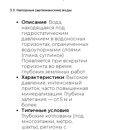
3.3. Напорные (артезианские) воды
Описание
: Вода,
находящаяся под
гидростатическим
давлением в водоносных
горизонтах, ограниченных
водоупорными слоями
(глина, суглинок).
Появляется при вскрытии
горизонта во время
глубоких земляных работ.
Характеристики
: Высокое
давление, интенсивный
приток, часто повышенная
минерализация. Глубина
залегания — от 5 м и
более.
Типичные условия
:
Глубокие котлованы (под
многоэтажки, метро,
шахты), регионы с