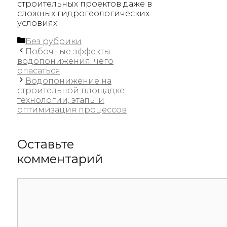
строительных проектов даже в
сложных гидрогеологических
условиях.
Рубрики
Без рубрики
Побочные эффекты
водопонижения: чего
опасаться
Водопонижение на
строительной площадке:
технологии, этапы и
оптимизация процессов
Оставьте
комментарий
Комментарий