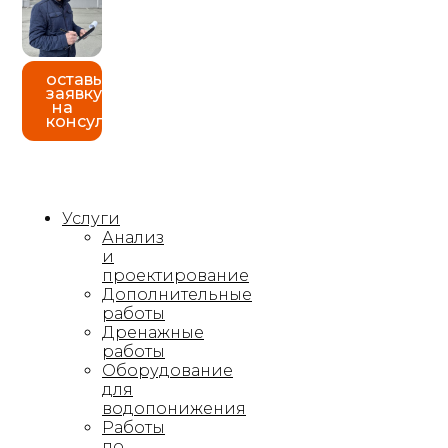
оставь
заявку
на
консультацию
Услуги
Анализ
и
проектирование
Дополнительные
работы
Дренажные
работы
Оборудование
для
водопонижения
Работы
по