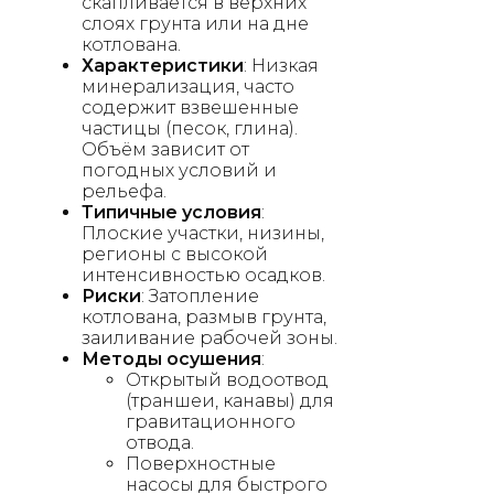
скапливается в верхних
слоях грунта или на дне
котлована.
Характеристики
: Низкая
минерализация, часто
содержит взвешенные
частицы (песок, глина).
Объём зависит от
погодных условий и
рельефа.
Типичные условия
:
Плоские участки, низины,
регионы с высокой
интенсивностью осадков.
Риски
: Затопление
котлована, размыв грунта,
заиливание рабочей зоны.
Методы осушения
:
Открытый водоотвод
(траншеи, канавы) для
гравитационного
отвода.
Поверхностные
насосы для быстрого