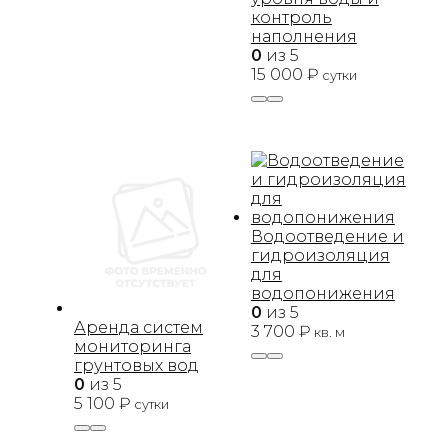
контроль
наполнения
0
из 5
15 000
₽
сутки
Водоотведение и
гидроизоляция
для
водопонижения
0
из 5
Аренда систем
3 700
₽
кв. м
мониторинга
грунтовых вод
0
из 5
5 100
₽
сутки