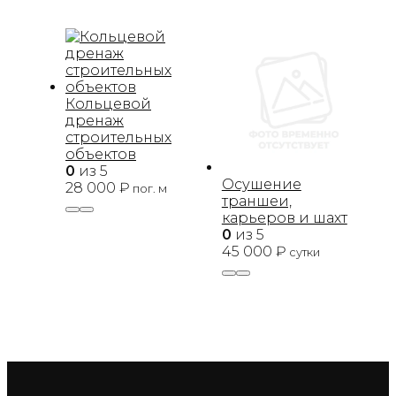
Кольцевой
дренаж
строительных
объектов
0
из 5
Осушение
28 000
₽
пог. м
траншеи,
карьеров и шахт
0
из 5
45 000
₽
сутки