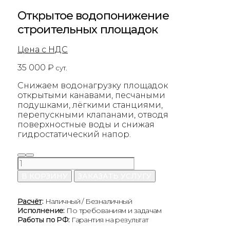
Открытое водопонижение
строительных площадок
Цена с НДС
35 000
₽
сут.
Снижаем водонагрузку площадок
открытыми канавами, песчаными
подушками, лёгкими станциями,
перепускными клапанами, отводя
поверхностные воды и снижая
гидростатический напор.
Количество
товара
В КОРЗИНУ
ЗАКАЗАТЬ УСЛУГУ
Открытое
водопонижение
строительных
Расчёт
:
Наличный / Безналичный
площадок
Исполнение:
По требованиям и задачам
Работы по РФ:
Гарантия на результат