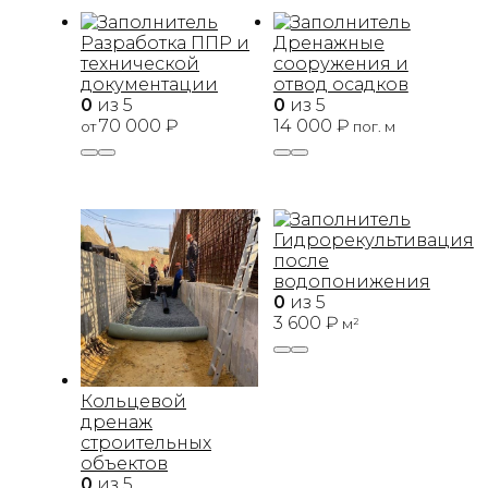
Разработка ППР и
Дренажные
технической
сооружения и
документации
отвод осадков
0
из 5
0
из 5
70 000
₽
14 000
₽
от
пог. м
Гидрорекультивация
после
водопонижения
0
из 5
3 600
₽
м²
Кольцевой
дренаж
строительных
объектов
0
из 5