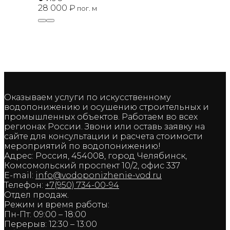
28 000
₽
пог. м
Оказываем услуги по искусственному
водопонижению и осушению строительных и
промышленных объектов. Работаем во всех
регионах России. Звони или оставь заявку на
сайте для консультации и расчета стоимости
мероприятий по водопонижению!
Адрес: Россия, 454008, город Челябинск,
Комсомольский проспект 10/2, офис 337
E-mail:
info@vodoponizhenie-vod.ru
Телефон:
+7(950) 734-00-94
Отдел продаж.
Режим и время работы:
Пн-Пт: 09:00 – 18:00
Перерыв: 12:30 – 13:00