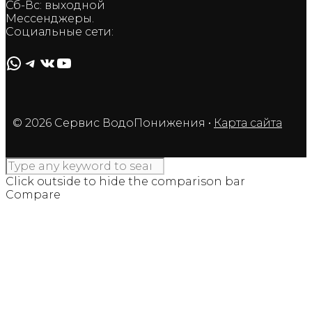
Сб-Вс: выходной
Мессенджеры.
Социальные сети:
WhatsApp
Telegram
ВКонтакте
YouTube
© 2026 Сервис ВодоПонижения
•
Карта сайта
Click outside to hide the comparison bar
Compare