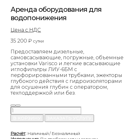
Аренда оборудования для
водопонижения
Цена с НДС
35 200
₽
сутки
Предоставляем дизельные,
самовсасывающие, погружные, объемные
установки Varisco и легкие всасывающие
иглофильтры ЛИУ-6БМ с
перфорированными трубками, эжекторы
глубокого действия с гидроизоляторами
для осушения глубин с оператором,
техподдержкой или без.
Количество
товара
В КОРЗИНУ
ЗАКАЗАТЬ УСЛУГУ
Аренда
оборудования
для
Расчёт
:
Наличный / Безналичный
водопонижения
Исполнение:
По требованиям и задачам