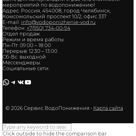
мероприятий по водопонижению!
Адрес: Россия, 454008, город Челябинск,
Комсомольский проспект 10/2, офис 337
E-mail:
info@vodoponizhenie-vod.ru
Телефон:
+7(950) 734-00-94
Отдел продаж.
Режим и время работы:
Пн-Пт: 09:00 – 18:00
Перерыв: 12:30 – 13:00
Сб-Вс: выходной
Мессенджеры.
Социальные сети:
WhatsApp
Telegram
ВКонтакте
YouTube
© 2026 Сервис ВодоПонижения
•
Карта сайта
Click outside to hide the comparison bar