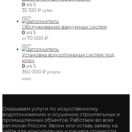
0
из 5
35 100
₽
сутки
Обслуживание вакуумных систем
0
из 5
70 000
₽
от
Установка водоотливных систем под
ключ
0
из 5
350 000
₽
услуга
Оказываем услуги по искусственному
водопонижению и осушению строительных и
промышленных объектов. Работаем во всех
регионах России. Звони или оставь заявку на
сайте для консультации и расчета стоимости