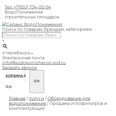
Перейти
Тел: +7(950) 734-00-94
к
ВодоПонижение
содержимому
строительных площадок
Поиск по товарам, брендам, категориям
×
Челябинск
Электронная почта:
info@vodoponizhenie-vod.ru
Заказать звонок
КОРЗИНА
0
МЕНЮ
Главная
/
Услуги
/
Оборудование для
водопонижения
/ Продажа иглофильтров и
комплектующих