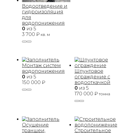
Водоотведение и
гидроизоляция
для
водопонижения
0
из 5
3 700
₽
кв. м
Монтаж систем
водопонижения
Шпунтовое
0
из 5
ограждение с
150 000
₽
водооткачкой
0
из 5
170 000
₽
тонна
Осушение
траншеи,
Строительное