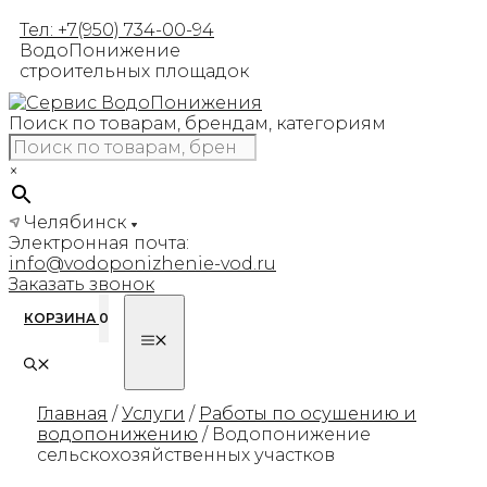
Перейти
Тел: +7(950) 734-00-94
к
ВодоПонижение
содержимому
строительных площадок
Поиск по товарам, брендам, категориям
×
Челябинск
Электронная почта:
info@vodoponizhenie-vod.ru
Заказать звонок
КОРЗИНА
0
МЕНЮ
Главная
/
Услуги
/
Работы по осушению и
водопонижению
/ Водопонижение
сельскохозяйственных участков