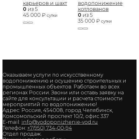
карьеров и шахт
водопонижение
0
из 5
котлованов
45 000
₽
0
из 5
сутки
35 000
₽
сутки
Оказываем услуги по искусственному
водопонижению и осушению строительных и
промышленных объектов. Работаем во всех
регионах России. Звони или оставь заявку на
сайте для консультации и расчета стоимости
мероприятий по водопонижению!
Адрес: Россия, 454008, город Челябинск,
Комсомольский проспект 10/2, офис 337
E-mail:
info@vodoponizhenie-vod.ru
Телефон:
+7(950) 734-00-94
Отдел продаж.