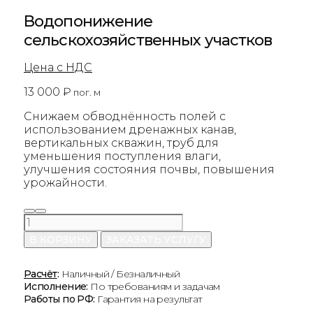
Водопонижение
сельскохозяйственных участков
Цена с НДС
13 000
₽
пог. м
Снижаем обводнённость полей с
использованием дренажных канав,
вертикальных скважин, труб для
уменьшения поступления влаги,
улучшения состояния почвы, повышения
урожайности.
Количество
товара
В КОРЗИНУ
ЗАКАЗАТЬ УСЛУГУ
Водопонижение
сельскохозяйственных
участков
Расчёт
:
Наличный / Безналичный
Исполнение:
По требованиям и задачам
Работы по РФ:
Гарантия на результат