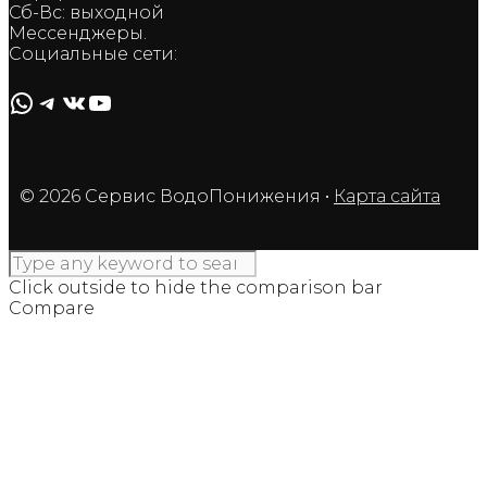
Сб-Вс: выходной
Мессенджеры.
Социальные сети:
WhatsApp
Telegram
ВКонтакте
YouTube
© 2026 Сервис ВодоПонижения
•
Карта сайта
Click outside to hide the comparison bar
Compare