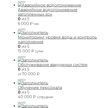
Аварийное водопонижение
затопленных зон
0
из 5
6 000
₽
час
Мониторинг уровня воды и контроль
наполнения
0
из 5
15 000
₽
сутки
Обслуживание вакуумных систем
0
из 5
70 000
₽
от
Обучение персонала
0
из 5
40 000
₽
сотрудник