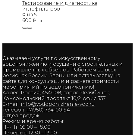
Тестирование и диагностика
иглофильтров
0
из 5
600
₽
шт.
Оказываем услуги по искусственному
водопонижению и осушению строительных и
промышленных объектов. Работаем во всех
регионах России. Звони или оставь заявку на
сайте для консультации и расчета стоимости
мероприятий по водопонижению!
Адрес: Россия, 454008, город Челябинск,
Комсомольский проспект 10/2, офис 337
E-mail:
info@vodoponizhenie-vod.ru
Телефон:
+7(950) 734-00-94
Отдел продаж.
Режим и время работы:
Пн-Пт: 09:00 – 18:00
Перерыв: 12:30 – 13:00