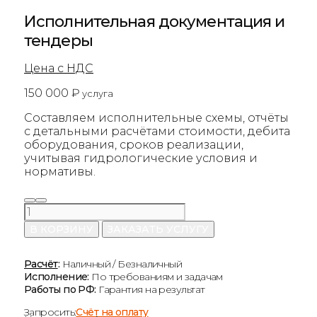
Исполнительная документация и
тендеры
Цена с НДС
150 000
₽
услуга
Составляем исполнительные схемы, отчёты
с детальными расчётами стоимости, дебита
оборудования, сроков реализации,
учитывая гидрологические условия и
нормативы.
Количество
товара
В КОРЗИНУ
ЗАКАЗАТЬ УСЛУГУ
Исполнительная
документация
и
Расчёт
:
Наличный / Безналичный
тендеры
Исполнение:
По требованиям и задачам
Работы по РФ:
Гарантия на результат
Запросить:
Счёт на оплату