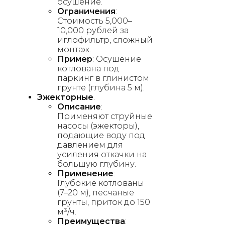
осушение.
Ограничения
:
Стоимость 5,000–
10,000 рублей за
иглофильтр, сложный
монтаж.
Пример
: Осушение
котлована под
паркинг в глинистом
грунте (глубина 5 м).
Эжекторные
.
Описание
:
Применяют струйные
насосы (эжекторы),
подающие воду под
давлением для
усиления откачки на
большую глубину.
Применение
:
Глубокие котлованы
(7–20 м), песчаные
грунты, приток до 150
м³/ч.
Преимущества
: