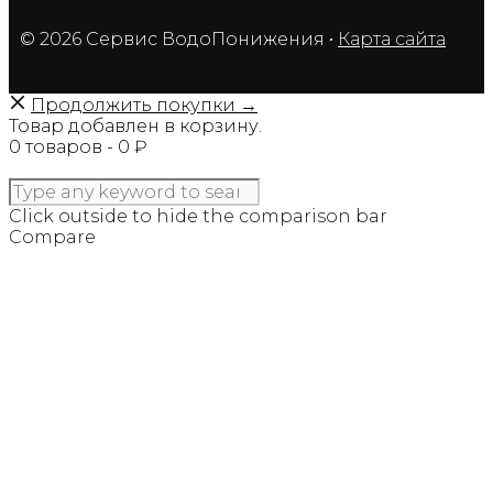
© 2026 Сервис ВодоПонижения
•
Карта сайта
Продолжить покупки →
Товар добавлен в корзину.
0 товаров -
0
₽
ОФОРМИТЬ ЗАКАЗ
Click outside to hide the comparison bar
Compare