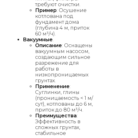
требуют очистки.
Пример
: Осушение
котлована под
фундамент дома
(глубина 4 м, приток
60 м³/ч).
Вакуумные
.
Описание
: Оснащены
вакуумным насосом,
создающим сильное
разрежение для
работы в
низкопроницаемых
грунтах.
Применение
:
Суглинки, глины
(проницаемость < 1 м/
сут), котлованы до 6 м,
приток до 80 м³/ч.
Преимущества
:
Эффективность в
сложных грунтах,
стабильное