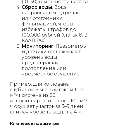
(10–50) и мощности насоса.
Сброс воды
. Вода
направляется в дренаж
или отстойник с
фильтрацией, чтобы
избежать штрафов до
100,000 рублей (статья 8.13
КоАП РФ).
Мониторинг
. Пьезометры
и датчики отслеживают
уровень воды,
предотвращая
подтопление или
чрезмерное осушение.
Пример: для котлована
глубиной 5 м с притоком 100
м³/ч система из 20
иглофильтров и насоса 100 м³/
ч осушает участок за 3–5 дней,
снижая уровень воды на 4 м.
Ключевые параметры: