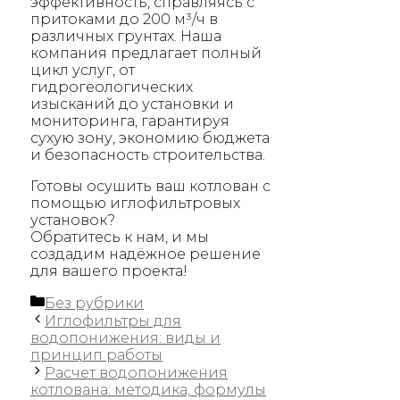
эффективность, справляясь с
притоками до 200 м³/ч в
различных грунтах. Наша
компания предлагает полный
цикл услуг, от
гидрогеологических
изысканий до установки и
мониторинга, гарантируя
сухую зону, экономию бюджета
и безопасность строительства.
Готовы осушить ваш котлован с
помощью иглофильтровых
установок?
Обратитесь к нам, и мы
создадим надёжное решение
для вашего проекта!
Рубрики
Без рубрики
Иглофильтры для
водопонижения: виды и
принцип работы
Расчет водопонижения
котлована: методика, формулы