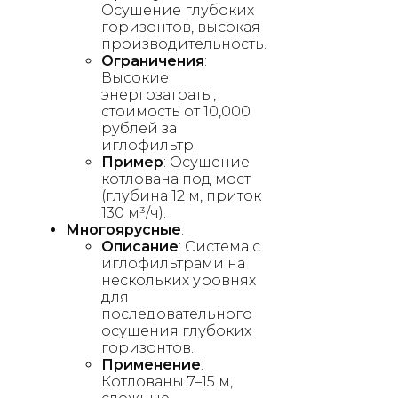
Осушение глубоких
горизонтов, высокая
производительность.
Ограничения
:
Высокие
энергозатраты,
стоимость от 10,000
рублей за
иглофильтр.
Пример
: Осушение
котлована под мост
(глубина 12 м, приток
130 м³/ч).
Многоярусные
.
Описание
: Система с
иглофильтрами на
нескольких уровнях
для
последовательного
осушения глубоких
горизонтов.
Применение
:
Котлованы 7–15 м,