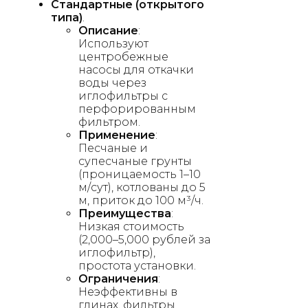
Стандартные (открытого
типа)
.
Описание
:
Используют
центробежные
насосы для откачки
воды через
иглофильтры с
перфорированным
фильтром.
Применение
:
Песчаные и
супесчаные грунты
(проницаемость 1–10
м/сут), котлованы до 5
м, приток до 100 м³/ч.
Преимущества
:
Низкая стоимость
(2,000–5,000 рублей за
иглофильтр),
простота установки.
Ограничения
:
Неэффективны в
глинах, фильтры